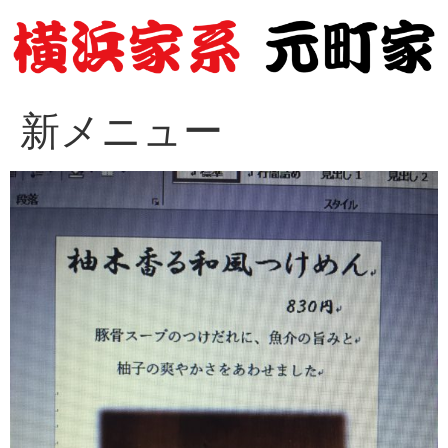
コ
ン
テ
ン
ツ
新メニュー
に
ス
キ
ッ
プ